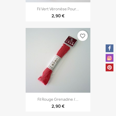
Fil Vert Véronèse Pour...
2,90 €
favorite_border
Fil Rouge Grenadine /...
2,90 €