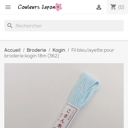
shopping_cart


(0)
search
Accueil
Broderie
Kogin
Fil bleu layette pour
broderie kogin 18m (362)