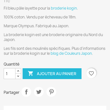
TTC
Fil bleu pâle layette pour la
broderie kogin
.
100% coton. Vendu par écheveau de 18m.
Marque Olympus. Fabriqué au Japon.
La broderie kogin est une broderie originaire du Nord du
Japon.
Les fils sont des moulinés spécifiques. Plus d'informations
sur la broderie kogin sur le
blog de Couleurs Japon
.
Quantité

favorite_border
AJOUTER AU PANIER
Partager